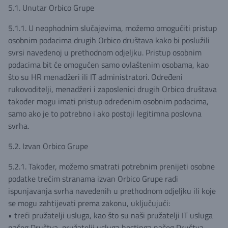
5.1. Unutar Orbico Grupe
5.1.1. U neophodnim slučajevima, možemo omogućiti pristup
osobnim podacima drugih Orbico društava kako bi poslužili
svrsi navedenoj u prethodnom odjeljku. Pristup osobnim
podacima bit će omogućen samo ovlaštenim osobama, kao
što su HR menadžeri ili IT administratori. Određeni
rukovoditelji, menadžeri i zaposlenici drugih Orbico društava
također mogu imati pristup određenim osobnim podacima,
samo ako je to potrebno i ako postoji legitimna poslovna
svrha.
5.2. Izvan Orbico Grupe
5.2.1. Također, možemo smatrati potrebnim prenijeti osobne
podatke trećim stranama izvan Orbico Grupe radi
ispunjavanja svrha navedenih u prethodnom odjeljku ili koje
se mogu zahtijevati prema zakonu, uključujući:
• treći pružatelji usluga, kao što su naši pružatelji IT usluga
našeg Društva, pružatelji usluga hostinga našeg Društva,