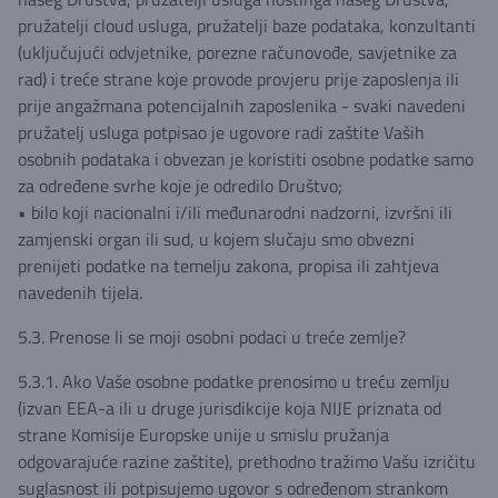
pružatelji cloud usluga, pružatelji baze podataka, konzultanti
(uključujući odvjetnike, porezne računovođe, savjetnike za
rad) i treće strane koje provode provjeru prije zaposlenja ili
prije angažmana potencijalnih zaposlenika - svaki navedeni
pružatelj usluga potpisao je ugovore radi zaštite Vaših
osobnih podataka i obvezan je koristiti osobne podatke samo
za određene svrhe koje je odredilo Društvo;
• bilo koji nacionalni i/ili međunarodni nadzorni, izvršni ili
zamjenski organ ili sud, u kojem slučaju smo obvezni
prenijeti podatke na temelju zakona, propisa ili zahtjeva
navedenih tijela.
5.3. Prenose li se moji osobni podaci u treće zemlje?
5.3.1. Ako Vaše osobne podatke prenosimo u treću zemlju
(izvan EEA-a ili u druge jurisdikcije koja NIJE priznata od
strane Komisije Europske unije u smislu pružanja
odgovarajuće razine zaštite), prethodno tražimo Vašu izričitu
suglasnost ili potpisujemo ugovor s određenom strankom