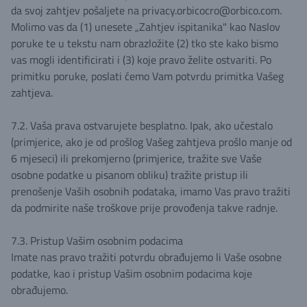
da svoj zahtjev pošaljete na privacy.orbicocro@orbico.com.
Molimo vas da (1) unesete „Zahtjev ispitanika" kao Naslov
poruke te u tekstu nam obrazložite (2) tko ste kako bismo
vas mogli identificirati i (3) koje pravo želite ostvariti. Po
primitku poruke, poslati ćemo Vam potvrdu primitka Vašeg
zahtjeva.
7.2. Vaša prava ostvarujete besplatno. Ipak, ako učestalo
(primjerice, ako je od prošlog Vašeg zahtjeva prošlo manje od
6 mjeseci) ili prekomjerno (primjerice, tražite sve Vaše
osobne podatke u pisanom obliku) tražite pristup ili
prenošenje Vaših osobnih podataka, imamo Vas pravo tražiti
da podmirite naše troškove prije provođenja takve radnje.
7.3. Pristup Vašim osobnim podacima
Imate nas pravo tražiti potvrdu obrađujemo li Vaše osobne
podatke, kao i pristup Vašim osobnim podacima koje
obrađujemo.