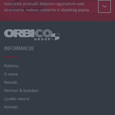
Kako biste pristupili željenim regionalnim web
stranicama, molimo odaberite iz sljedećeg popisa.
INFORMACIJE
Početna
O nama
Novosti
Partneri & brandovi
Ljudski resursi
Kontakt